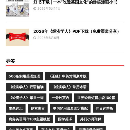
好书下载 | 一本“吃透英国文化”的爆笑漫画小书
2026年6月14日
2026年《经济学人》PDF下载（免费渠道分享）
2026年6月6日
标签
500条实用英语短语
《圣经》中英对照豪华版
《经济学人》双语精读
《经济学人》常用术语
《经济学人》每日一词
一分钟英语
世界经典短篇小说100篇
主题词汇
伊索寓言
单词的用法及固定搭配
同义词辨析
商务英语写作100主题模版
国学英译
外刊小词详解
女生英文名寓意
官方文件·双语全文
容易误译的英语