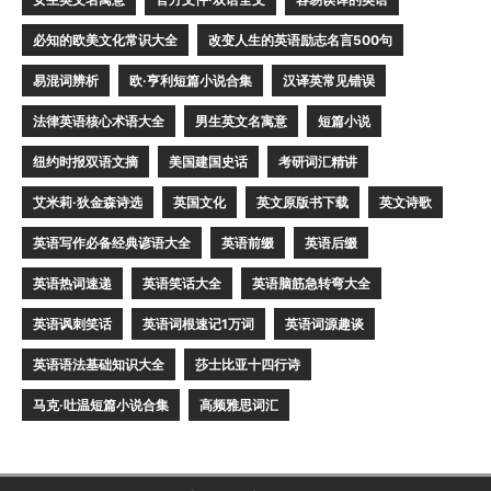
必知的欧美文化常识大全
改变人生的英语励志名言500句
易混词辨析
欧·亨利短篇小说合集
汉译英常见错误
法律英语核心术语大全
男生英文名寓意
短篇小说
纽约时报双语文摘
美国建国史话
考研词汇精讲
艾米莉·狄金森诗选
英国文化
英文原版书下载
英文诗歌
英语写作必备经典谚语大全
英语前缀
英语后缀
英语热词速递
英语笑话大全
英语脑筋急转弯大全
英语讽刺笑话
英语词根速记1万词
英语词源趣谈
英语语法基础知识大全
莎士比亚十四行诗
马克·吐温短篇小说合集
高频雅思词汇