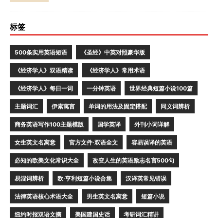
标签
500条实用英语短语
《圣经》中英对照豪华版
《经济学人》双语精读
《经济学人》常用术语
《经济学人》每日一词
一分钟英语
世界经典短篇小说100篇
主题词汇
伊索寓言
单词的用法及固定搭配
同义词辨析
商务英语写作100主题模版
国学英译
外刊小词详解
女生英文名寓意
官方文件·双语全文
容易误译的英语
必知的欧美文化常识大全
改变人生的英语励志名言500句
易混词辨析
欧·亨利短篇小说合集
汉译英常见错误
法律英语核心术语大全
男生英文名寓意
短篇小说
纽约时报双语文摘
美国建国史话
考研词汇精讲