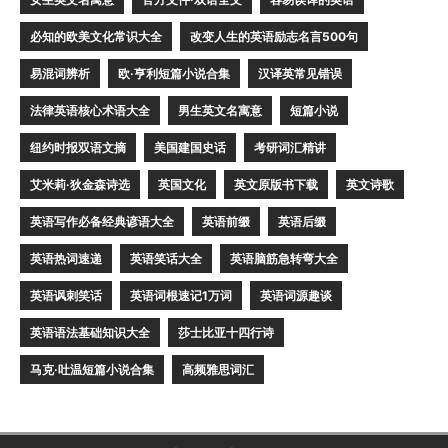
必知的欧美文化常识大全
改变人生的英语励志名言500句
易混词辨析
欧·亨利短篇小说合集
汉译英常见错误
法律英语核心术语大全
男生英文名寓意
短篇小说
纽约时报双语文摘
美国建国史话
考研词汇精讲
艾米莉·狄金森诗选
英国文化
英文原版书下载
英文诗歌
英语写作必备经典谚语大全
英语前缀
英语后缀
英语热词速递
英语笑话大全
英语脑筋急转弯大全
英语讽刺笑话
英语词根速记1万词
英语词源趣谈
英语语法基础知识大全
莎士比亚十四行诗
马克·吐温短篇小说合集
高频雅思词汇