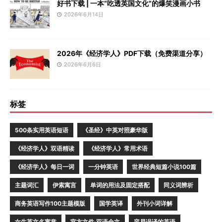
好书下载 | 一本“吃透英国文化”的爆笑漫画小书
2026年6月14日
2026年《经济学人》PDF下载（免费渠道分享）
2026年6月6日
标签
500条实用英语短语
《圣经》中英对照豪华版
《经济学人》双语精读
《经济学人》常用术语
《经济学人》每日一词
一分钟英语
世界经典短篇小说100篇
主题词汇
伊索寓言
单词的用法及固定搭配
同义词辨析
商务英语写作100主题模版
国学英译
外刊小词详解
女生英文名寓意
官方文件·双语全文
容易误译的英语