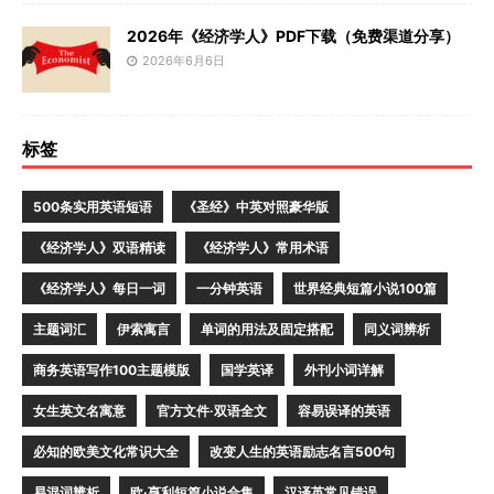
2026年《经济学人》PDF下载（免费渠道分享）
2026年6月6日
标签
500条实用英语短语
《圣经》中英对照豪华版
《经济学人》双语精读
《经济学人》常用术语
《经济学人》每日一词
一分钟英语
世界经典短篇小说100篇
主题词汇
伊索寓言
单词的用法及固定搭配
同义词辨析
商务英语写作100主题模版
国学英译
外刊小词详解
女生英文名寓意
官方文件·双语全文
容易误译的英语
必知的欧美文化常识大全
改变人生的英语励志名言500句
易混词辨析
欧·亨利短篇小说合集
汉译英常见错误