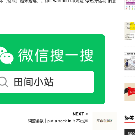
离目标［谜底］越来越远）。get warmed up则是“做热身运动”的意
NEXT
标签
词源趣谈 | put a sock in it 不出声
50