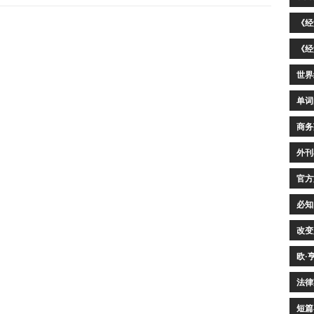
《经
《经
世界
单词
商务
外刊
官方
必知
改变
欧·
法律
短篇