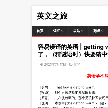
英文之旅
首页
词汇
表达
翻译
容易误译的英语 | getti
了，（猜谜语时）快要猜中
2023年7月17日
翻译
英语学不
［例句］ That boy is getting warm.
［误译］ 那个男孩感觉渐渐温暖起来。
［原意］ （在捉迷藏的）那个男孩快要发现
［说明］ 本例中的be getting warm