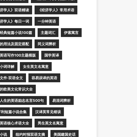
济学人》双语精读
《经济学人》常用术语
济学人》每日一词
一分钟英语
经典短篇小说100篇
主题词汇
伊索寓言
的用法及固定搭配
同义词辨析
英语写作100主题模版
国学英译
小词详解
女生英文名寓意
文件·双语全文
容易误译的英语
的欧美文化常识大全
人生的英语励志名言500句
易混词辨析
亨利短篇小说合集
汉译英常见错误
英语核心术语大全
男生英文名寓意
小说
纽约时报双语文摘
美国建国史话