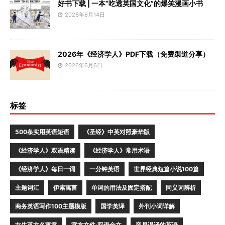
好书下载 | 一本“吃透英国文化”的爆笑漫画小书
2026年6月14日
2026年《经济学人》PDF下载（免费渠道分享）
2026年6月6日
标签
500条实用英语短语
《圣经》中英对照豪华版
《经济学人》双语精读
《经济学人》常用术语
《经济学人》每日一词
一分钟英语
世界经典短篇小说100篇
主题词汇
伊索寓言
单词的用法及固定搭配
同义词辨析
商务英语写作100主题模版
国学英译
外刊小词详解
女生英文名寓意
官方文件·双语全文
容易误译的英语