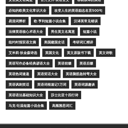
必知的欧美文化常识大全
改变人生的英语励志名言500句
易混词辨析
欧·亨利短篇小说合集
汉译英常见错误
法律英语核心术语大全
男生英文名寓意
短篇小说
纽约时报双语文摘
美国建国史话
考研词汇精讲
艾米莉·狄金森诗选
英国文化
英文原版书下载
英文诗歌
英语写作必备经典谚语大全
英语前缀
英语后缀
英语热词速递
英语笑话大全
英语脑筋急转弯大全
英语讽刺笑话
英语词根速记1万词
英语词源趣谈
英语语法基础知识大全
莎士比亚十四行诗
马克·吐温短篇小说合集
高频雅思词汇