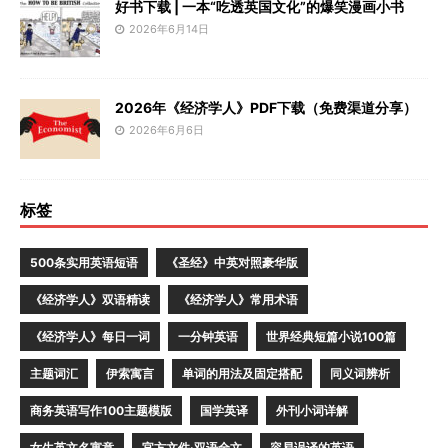
好书下载 | 一本“吃透英国文化”的爆笑漫画小书
2026年6月14日
2026年《经济学人》PDF下载（免费渠道分享）
2026年6月6日
标签
500条实用英语短语
《圣经》中英对照豪华版
《经济学人》双语精读
《经济学人》常用术语
《经济学人》每日一词
一分钟英语
世界经典短篇小说100篇
主题词汇
伊索寓言
单词的用法及固定搭配
同义词辨析
商务英语写作100主题模版
国学英译
外刊小词详解
女生英文名寓意
官方文件·双语全文
容易误译的英语