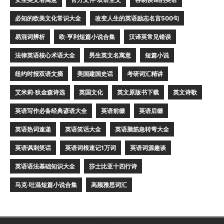
必知的欧美文化常识大全
改变人生的英语励志名言500句
易混词辨析
欧·亨利短篇小说合集
汉译英常见错误
法律英语核心术语大全
男生英文名寓意
短篇小说
纽约时报双语文摘
美国建国史话
考研词汇精讲
艾米莉·狄金森诗选
英国文化
英文原版书下载
英文诗歌
英语写作必备经典谚语大全
英语前缀
英语后缀
英语热词速递
英语笑话大全
英语脑筋急转弯大全
英语讽刺笑话
英语词根速记1万词
英语词源趣谈
英语语法基础知识大全
莎士比亚十四行诗
马克·吐温短篇小说合集
高频雅思词汇