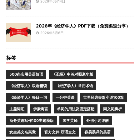
2026年6月14日
2026年《经济学人》PDF下载（免费渠道分享）
2026年6月6日
标签
500条实用英语短语
《圣经》中英对照豪华版
《经济学人》双语精读
《经济学人》常用术语
《经济学人》每日一词
一分钟英语
世界经典短篇小说100篇
主题词汇
伊索寓言
单词的用法及固定搭配
同义词辨析
商务英语写作100主题模版
国学英译
外刊小词详解
女生英文名寓意
官方文件·双语全文
容易误译的英语