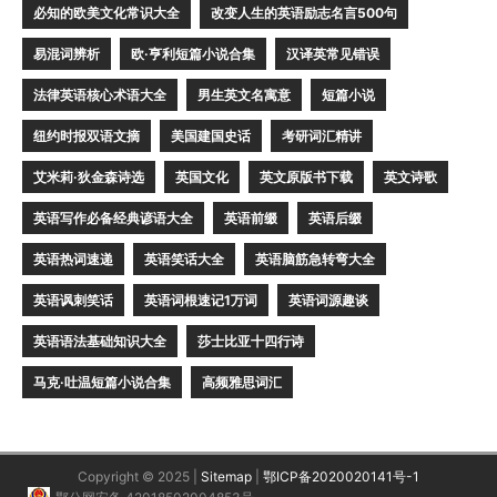
必知的欧美文化常识大全
改变人生的英语励志名言500句
易混词辨析
欧·亨利短篇小说合集
汉译英常见错误
法律英语核心术语大全
男生英文名寓意
短篇小说
纽约时报双语文摘
美国建国史话
考研词汇精讲
艾米莉·狄金森诗选
英国文化
英文原版书下载
英文诗歌
英语写作必备经典谚语大全
英语前缀
英语后缀
英语热词速递
英语笑话大全
英语脑筋急转弯大全
英语讽刺笑话
英语词根速记1万词
英语词源趣谈
英语语法基础知识大全
莎士比亚十四行诗
马克·吐温短篇小说合集
高频雅思词汇
Copyright © 2025 |
Sitemap
|
鄂ICP备2020020141号-1