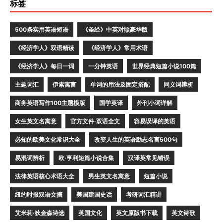
标签
500条实用英语短语
《圣经》中英对照豪华版
《经济学人》双语精读
《经济学人》常用术语
《经济学人》每日一词
一分钟英语
世界经典短篇小说100篇
主题词汇
伊索寓言
单词的用法及固定搭配
同义词辨析
商务英语写作100主题模版
国学英译
外刊小词详解
女生英文名寓意
官方文件·双语全文
容易误译的英语
必知的欧美文化常识大全
改变人生的英语励志名言500句
易混词辨析
欧·亨利短篇小说合集
汉译英常见错误
法律英语核心术语大全
男生英文名寓意
短篇小说
纽约时报双语文摘
美国建国史话
考研词汇精讲
艾米莉·狄金森诗选
英国文化
英文原版书下载
英文诗歌