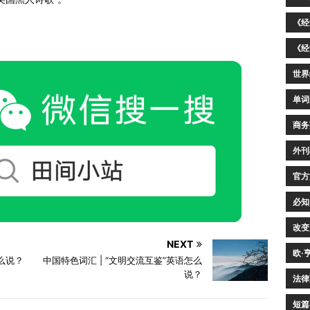
《经
《经
世界
单词
商务
外刊
官方
必知
改变
NEXT
欧·
怎么说？
中国特色词汇 | “文明交流互鉴”英语怎么
说？
法律
短篇