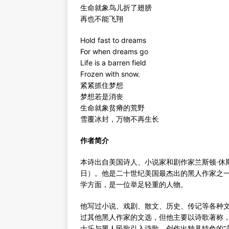
生命就象鸟儿折了翅膀
再也不能飞翔
Hold fast to dreams
For when dreams go
Life is a barren field
Frozen with snow.
紧紧抓住梦想
梦想若是消丧
生命就象贫瘠的荒野
雪覆冰封，万物不再生长
作者简介
本诗出自美国诗人、小说家和剧作家兰斯顿·休斯（Lan
日）。他是二十世纪美国最杰出的黑人作家之一
学方面，是一位举足轻重的人物。
他写过小说、戏剧、散文、历史、传记等各种
过其他黑人作家的文选，但他主要以诗歌著称，
士乐与黑人民歌引入诗歌，创作出独具特色的“