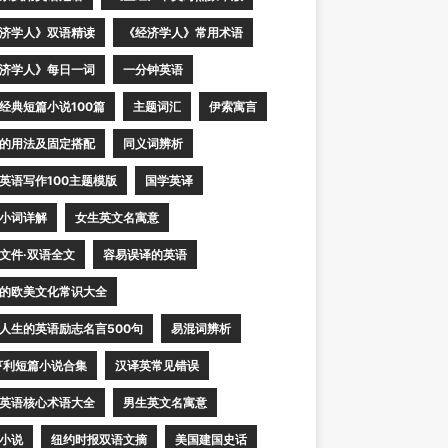
济学人》双语精读
《经济学人》常用术语
济学人》每日一词
一分钟英语
经典短篇小说100篇
主题词汇
伊索寓言
的用法及固定搭配
同义词辨析
英语写作100主题模版
国学英译
小词详解
女生英文名寓意
文件·双语全文
容易误译的英语
的欧美文化常识大全
人生的英语励志名言500句
易混词辨析
亨利短篇小说合集
汉译英常见错误
英语核心术语大全
男生英文名寓意
小说
纽约时报双语文摘
美国建国史话