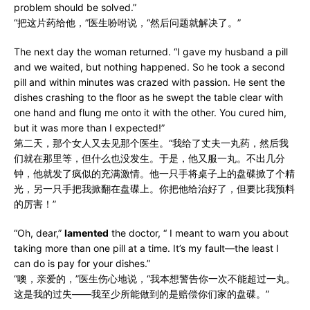
problem should be solved.”
“把这片药给他，”医生吩咐说，“然后问题就解决了。”
The next day the woman returned. “I gave my husband a pill
and we waited, but nothing happened. So he took a second
pill and within minutes was crazed with passion. He sent the
dishes crashing to the floor as he swept the table clear with
one hand and flung me onto it with the other. You cured him,
but it was more than I expected!”
第二天，那个女人又去见那个医生。“我给了丈夫一丸药，然后我
们就在那里等，但什么也没发生。于是，他又服一丸。不出几分
钟，他就发了疯似的充满激情。他一只手将桌子上的盘碟掀了个精
光，另一只手把我掀翻在盘碟上。你把他给治好了，但要比我预料
的厉害！”
“Oh, dear,”
lamented
the doctor, “ I meant to warn you about
taking more than one pill at a time. It’s my fault—the least I
can do is pay for your dishes.”
“噢，亲爱的，”医生伤心地说，“我本想警告你一次不能超过一丸。
这是我的过失——我至少所能做到的是赔偿你们家的盘碟。”