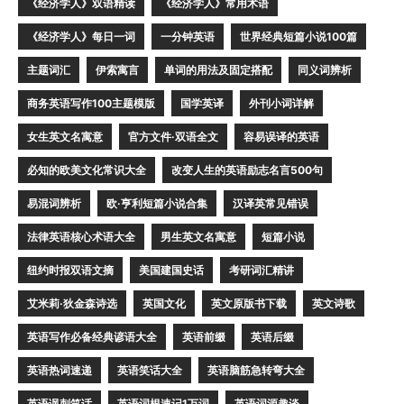
《经济学人》双语精读
《经济学人》常用术语
《经济学人》每日一词
一分钟英语
世界经典短篇小说100篇
主题词汇
伊索寓言
单词的用法及固定搭配
同义词辨析
商务英语写作100主题模版
国学英译
外刊小词详解
女生英文名寓意
官方文件·双语全文
容易误译的英语
必知的欧美文化常识大全
改变人生的英语励志名言500句
易混词辨析
欧·亨利短篇小说合集
汉译英常见错误
法律英语核心术语大全
男生英文名寓意
短篇小说
纽约时报双语文摘
美国建国史话
考研词汇精讲
艾米莉·狄金森诗选
英国文化
英文原版书下载
英文诗歌
英语写作必备经典谚语大全
英语前缀
英语后缀
英语热词速递
英语笑话大全
英语脑筋急转弯大全
英语讽刺笑话
英语词根速记1万词
英语词源趣谈