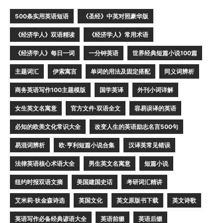
500条实用英语短语
《圣经》中英对照豪华版
《经济学人》双语精读
《经济学人》常用术语
《经济学人》每日一词
一分钟英语
世界经典短篇小说100篇
主题词汇
伊索寓言
单词的用法及固定搭配
同义词辨析
商务英语写作100主题模版
国学英译
外刊小词详解
女生英文名寓意
官方文件·双语全文
容易误译的英语
必知的欧美文化常识大全
改变人生的英语励志名言500句
易混词辨析
欧·亨利短篇小说合集
汉译英常见错误
法律英语核心术语大全
男生英文名寓意
短篇小说
纽约时报双语文摘
美国建国史话
考研词汇精讲
艾米莉·狄金森诗选
英国文化
英文原版书下载
英文诗歌
英语写作必备经典谚语大全
英语前缀
英语后缀