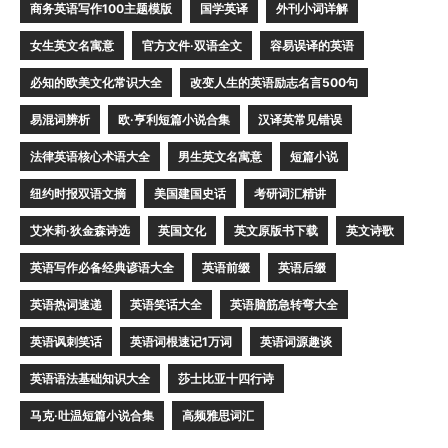
商务英语写作100主题模版
国学英译
外刊小词详解
女生英文名寓意
官方文件·双语全文
容易误译的英语
必知的欧美文化常识大全
改变人生的英语励志名言500句
易混词辨析
欧·亨利短篇小说合集
汉译英常见错误
法律英语核心术语大全
男生英文名寓意
短篇小说
纽约时报双语文摘
美国建国史话
考研词汇精讲
艾米莉·狄金森诗选
英国文化
英文原版书下载
英文诗歌
英语写作必备经典谚语大全
英语前缀
英语后缀
英语热词速递
英语笑话大全
英语脑筋急转弯大全
英语讽刺笑话
英语词根速记1万词
英语词源趣谈
英语语法基础知识大全
莎士比亚十四行诗
马克·吐温短篇小说合集
高频雅思词汇