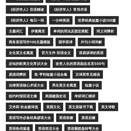
《经济学人》双语精读
《经济学人》常用术语
《经济学人》每日一词
一分钟英语
世界经典短篇小说100篇
主题词汇
伊索寓言
单词的用法及固定搭配
同义词辨析
商务英语写作100主题模版
国学英译
外刊小词详解
女生英文名寓意
官方文件·双语全文
容易误译的英语
必知的欧美文化常识大全
改变人生的英语励志名言500句
易混词辨析
欧·亨利短篇小说合集
汉译英常见错误
法律英语核心术语大全
男生英文名寓意
短篇小说
纽约时报双语文摘
美国建国史话
考研词汇精讲
艾米莉·狄金森诗选
英国文化
英文原版书下载
英文诗歌
英语写作必备经典谚语大全
英语前缀
英语后缀
英语热词速递
英语笑话大全
英语脑筋急转弯大全