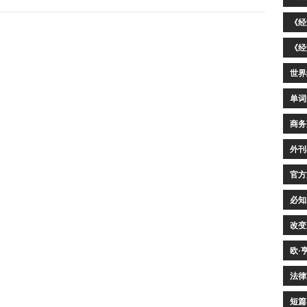
《经
《经
世界
单词
商务
外刊
官方
必知
改变
欧·
法律
短篇