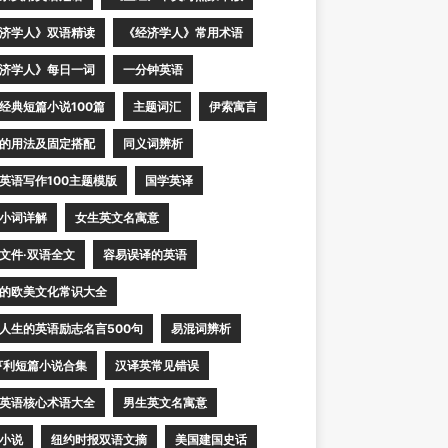
济学人》双语精读
《经济学人》常用术语
济学人》每日一词
一分钟英语
经典短篇小说100篇
主题词汇
伊索寓言
的用法及固定搭配
同义词辨析
英语写作100主题模版
国学英译
小词详解
女生英文名寓意
文件·双语全文
容易误译的英语
的欧美文化常识大全
人生的英语励志名言500句
易混词辨析
亨利短篇小说合集
汉译英常见错误
英语核心术语大全
男生英文名寓意
小说
纽约时报双语文摘
美国建国史话