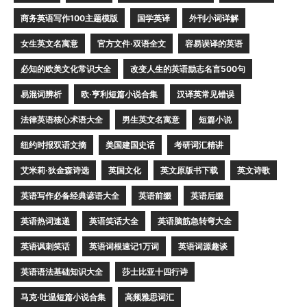
商务英语写作100主题模版
国学英译
外刊小词详解
女生英文名寓意
官方文件·双语全文
容易误译的英语
必知的欧美文化常识大全
改变人生的英语励志名言500句
易混词辨析
欧·亨利短篇小说合集
汉译英常见错误
法律英语核心术语大全
男生英文名寓意
短篇小说
纽约时报双语文摘
美国建国史话
考研词汇精讲
艾米莉·狄金森诗选
英国文化
英文原版书下载
英文诗歌
英语写作必备经典谚语大全
英语前缀
英语后缀
英语热词速递
英语笑话大全
英语脑筋急转弯大全
英语讽刺笑话
英语词根速记1万词
英语词源趣谈
英语语法基础知识大全
莎士比亚十四行诗
马克·吐温短篇小说合集
高频雅思词汇