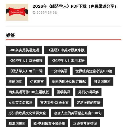
2026年《经济学人》PDF下载（免费渠道分享）
2026年6月6日
标签
500条实用英语短语
《圣经》中英对照豪华版
《经济学人》双语精读
《经济学人》常用术语
《经济学人》每日一词
一分钟英语
世界经典短篇小说100篇
主题词汇
伊索寓言
单词的用法及固定搭配
同义词辨析
商务英语写作100主题模版
国学英译
外刊小词详解
女生英文名寓意
官方文件·双语全文
容易误译的英语
必知的欧美文化常识大全
改变人生的英语励志名言500句
易混词辨析
欧·亨利短篇小说合集
汉译英常见错误