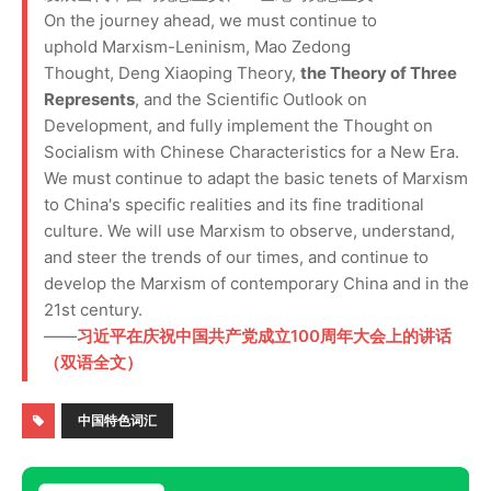
On the journey ahead, we must continue to
uphold Marxism-Leninism, Mao Zedong
Thought, Deng Xiaoping Theory,
the Theory of Three
Represents
, and the Scientific Outlook on
Development, and fully implement the Thought on
Socialism with Chinese Characteristics for a New Era.
We must continue to adapt the basic tenets of Marxism
to China's specific realities and its fine traditional
culture. We will use Marxism to observe, understand,
and steer the trends of our times, and continue to
develop the Marxism of contemporary China and in the
21st century.
——
习近平在庆祝中国共产党成立100周年大会上的讲话
（双语全文）
中国特色词汇