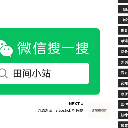
《经
《经
世界
单词
商务
外刊
官方
必知
改变
NEXT
欧·
）
词源趣谈 | slapstick 打闹剧
法律
短篇