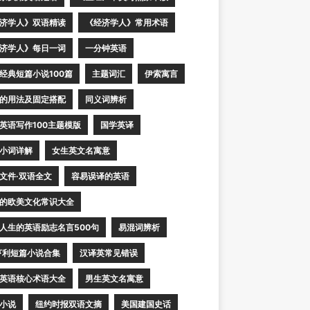
济学人》双语精读
《经济学人》常用术语
济学人》每日一词
一分钟英语
经典短篇小说100篇
主题词汇
伊索寓言
的用法及固定搭配
同义词辨析
英语写作100主题模版
国学英译
小词详解
女生英文名寓意
文件·双语全文
容易误译的英语
的欧美文化常识大全
人生的英语励志名言500句
易混词辨析
亨利短篇小说合集
汉译英常见错误
英语核心术语大全
男生英文名寓意
小说
纽约时报双语文摘
美国建国史话