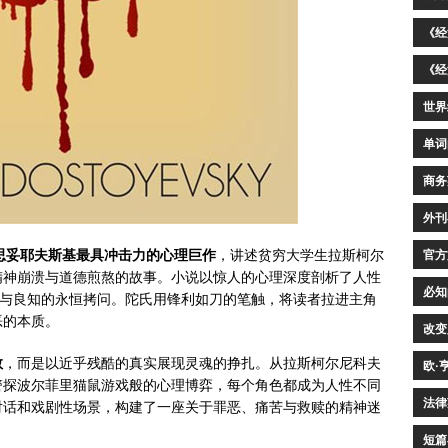
《经
《经
世界
单词
商务
外刊
思妥耶夫斯基最具冲击力的心理巨作
，讲述贫穷大学生拉斯柯尔
官方
精神崩溃与道德煎熬的故事。小说以惊人的心理深度剖析了人性
必知
妄与良知的永恒拷问。陀氏用锋利如刀的笔触，将读者拉进主角
恶的本质。
改变
教
，而是以近乎残酷的真实展现灵魂的挣扎。从拉斯柯尔尼科夫
欧·
警探波尔菲里猫鼠游戏般的心理博弈，每个角色都成为人性不同
法律
对话和戏剧性场景，构建了一座关于罪恶、痛苦与救赎的精神迷
短篇