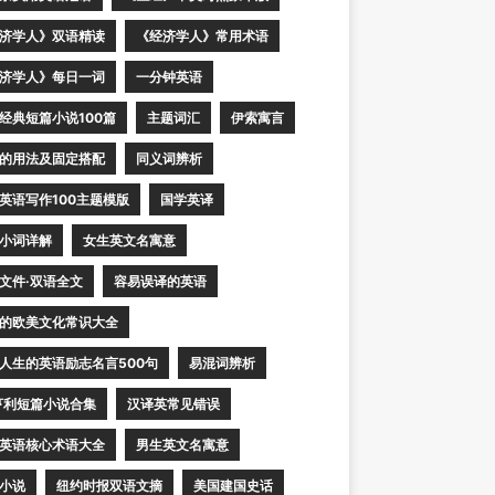
济学人》双语精读
《经济学人》常用术语
济学人》每日一词
一分钟英语
经典短篇小说100篇
主题词汇
伊索寓言
的用法及固定搭配
同义词辨析
英语写作100主题模版
国学英译
小词详解
女生英文名寓意
文件·双语全文
容易误译的英语
的欧美文化常识大全
人生的英语励志名言500句
易混词辨析
亨利短篇小说合集
汉译英常见错误
英语核心术语大全
男生英文名寓意
小说
纽约时报双语文摘
美国建国史话