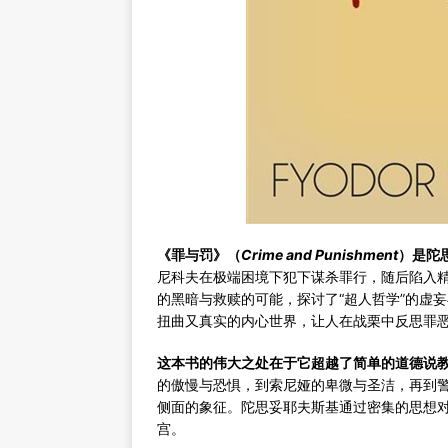
《罪与罚》（
Crime and Punishment
）是陀
尼科夫在极端困境下犯下谋杀罪行，随后陷入
的黑暗与救赎的可能，探讨了“超人哲学”的虚
扭曲又真实的内心世界，让人在战栗中反思罪
这本书的伟大之处在于它超越了简单的道德说
的傲慢与恐惧，到索尼娅的卑微与圣洁，再到
侧面的象征。陀思妥耶夫斯基通过密集的思想
宫。