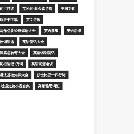
词汇精讲
艾米莉·狄金森诗选
英国文化
原版书下载
英文诗歌
写作必备经典谚语大全
英语前缀
英语后缀
热词速递
英语笑话大全
脑筋急转弯大全
英语讽刺笑话
词根速记1万词
英语词源趣谈
语法基础知识大全
莎士比亚十四行诗
·吐温短篇小说合集
高频雅思词汇