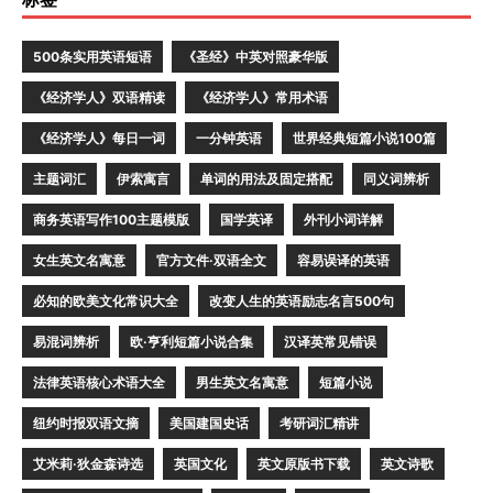
500条实用英语短语
《圣经》中英对照豪华版
《经济学人》双语精读
《经济学人》常用术语
《经济学人》每日一词
一分钟英语
世界经典短篇小说100篇
主题词汇
伊索寓言
单词的用法及固定搭配
同义词辨析
商务英语写作100主题模版
国学英译
外刊小词详解
女生英文名寓意
官方文件·双语全文
容易误译的英语
必知的欧美文化常识大全
改变人生的英语励志名言500句
易混词辨析
欧·亨利短篇小说合集
汉译英常见错误
法律英语核心术语大全
男生英文名寓意
短篇小说
纽约时报双语文摘
美国建国史话
考研词汇精讲
艾米莉·狄金森诗选
英国文化
英文原版书下载
英文诗歌