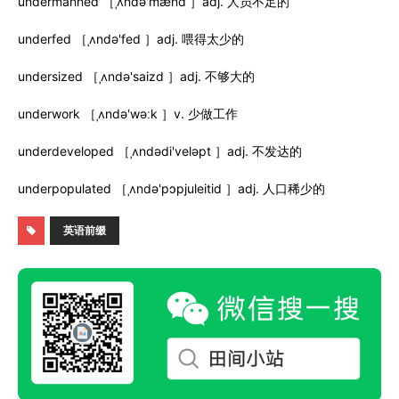
undermanned ［ˌʌndə'mænd ］adj. 人员不足的
underfed ［ˌʌndə'fed ］adj. 喂得太少的
undersized ［ˌʌndə'saizd ］adj. 不够大的
underwork ［ˌʌndə'wəːk ］v. 少做工作
underdeveloped ［ˌʌndədi'veləpt ］adj. 不发达的
underpopulated ［ˌʌndə'pɔpjuleitid ］adj. 人口稀少的
英语前缀