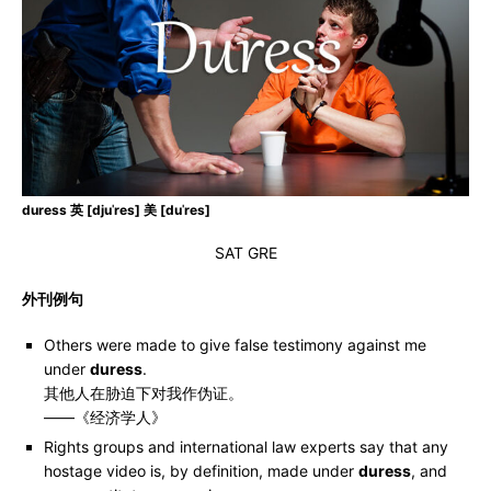
duress 英 [djuˈres] 美 [duˈres]
SAT GRE
外刊例句
Others were made to give false testimony against me
under
duress
.
其他人在胁迫下对我作伪证。
——《经济学人》
Rights groups and international law experts say that any
hostage video is, by definition, made under
duress
, and