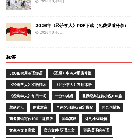
2026年6月14日
2026年《经济学人》PDF下载（免费渠道分享）
2026年6月6日
标签
500条实用英语短语
《圣经》中英对照豪华版
《经济学人》双语精读
《经济学人》常用术语
《经济学人》每日一词
一分钟英语
世界经典短篇小说100篇
主题词汇
伊索寓言
单词的用法及固定搭配
同义词辨析
商务英语写作100主题模版
国学英译
外刊小词详解
女生英文名寓意
官方文件·双语全文
容易误译的英语