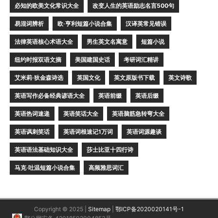
必知的欧美文化常识大全
改变人生的英语励志名言500句
易混词辨析
欧·亨利短篇小说合集
汉译英常见错误
法律英语核心术语大全
男生英文名寓意
短篇小说
纽约时报双语文摘
美国建国史话
考研词汇精讲
艾米莉·狄金森诗选
英国文化
英文原版书下载
英文诗歌
英语写作必备经典谚语大全
英语前缀
英语后缀
英语热词速递
英语笑话大全
英语脑筋急转弯大全
英语讽刺笑话
英语词根速记1万词
英语词源趣谈
英语语法基础知识大全
莎士比亚十四行诗
马克·吐温短篇小说合集
高频雅思词汇
Copyright © 2025 |
Sitemap
|
鄂ICP备2020020141号-1