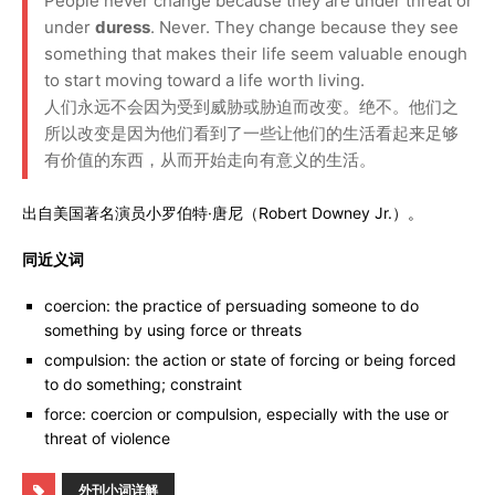
People never change because they are under threat or
under
duress
. Never. They change because they see
something that makes their life seem valuable enough
to start moving toward a life worth living.
人们永远不会因为受到威胁或胁迫而改变。绝不。他们之
所以改变是因为他们看到了一些让他们的生活看起来足够
有价值的东西，从而开始走向有意义的生活。
出自美国著名演员小罗伯特·唐尼（Robert Downey Jr.）。
同近义词
coercion: the practice of persuading someone to do
something by using force or threats
compulsion: the action or state of forcing or being forced
to do something; constraint
force: coercion or compulsion, especially with the use or
threat of violence
外刊小词详解