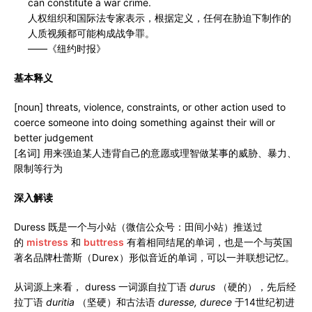
can constitute a war crime.
人权组织和国际法专家表示，根据定义，任何在胁迫下制作的
人质视频都可能构成战争罪。
——《纽约时报》
基本释义
[noun] threats, violence, constraints, or other action used to
coerce someone into doing something against their will or
better judgement
[名词] 用来强迫某人违背自己的意愿或理智做某事的威胁、暴力、
限制等行为
深入解读
Duress 既是一个与小站（微信公众号：田间小站）推送过
的
mistress
和
buttress
有着相同结尾的单词，也是一个与英国
著名品牌杜蕾斯（Durex）形似音近的单词，可以一并联想记忆。
从词源上来看， duress 一词源自拉丁语
durus
（硬的），先后经
拉丁语
duritia
（坚硬）和古法语
duresse, durece
于14世纪初进