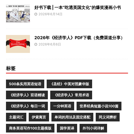
好书下载 | 一本“吃透英国文化”的爆笑漫画小书
2026年6月14日
2026年《经济学人》PDF下载（免费渠道分享）
2026年6月6日
标签
500条实用英语短语
《圣经》中英对照豪华版
《经济学人》双语精读
《经济学人》常用术语
《经济学人》每日一词
一分钟英语
世界经典短篇小说100篇
主题词汇
伊索寓言
单词的用法及固定搭配
同义词辨析
商务英语写作100主题模版
国学英译
外刊小词详解