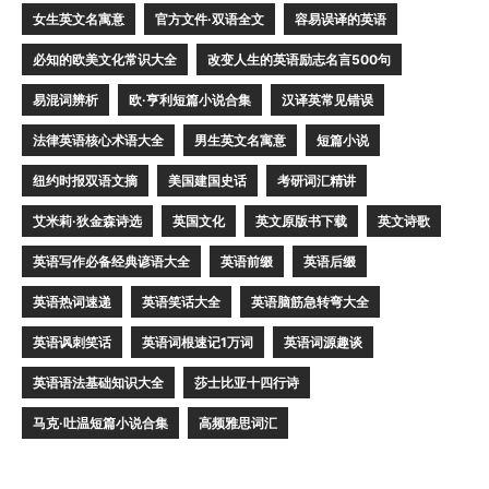
女生英文名寓意
官方文件·双语全文
容易误译的英语
必知的欧美文化常识大全
改变人生的英语励志名言500句
易混词辨析
欧·亨利短篇小说合集
汉译英常见错误
法律英语核心术语大全
男生英文名寓意
短篇小说
纽约时报双语文摘
美国建国史话
考研词汇精讲
艾米莉·狄金森诗选
英国文化
英文原版书下载
英文诗歌
英语写作必备经典谚语大全
英语前缀
英语后缀
英语热词速递
英语笑话大全
英语脑筋急转弯大全
英语讽刺笑话
英语词根速记1万词
英语词源趣谈
英语语法基础知识大全
莎士比亚十四行诗
马克·吐温短篇小说合集
高频雅思词汇