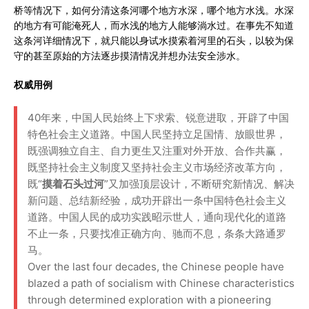
桥等情况下，如何分清这条河哪个地方水深，哪个地方水浅。水深
的地方有可能淹死人，而水浅的地方人能够淌水过。在事先不知道
这条河详细情况下，就只能以身试水摸索着河里的石头，以较为保
守的甚至原始的方法逐步摸清情况并想办法安全涉水。
权威用例
40年来，中国人民始终上下求索、锐意进取，开辟了中国
特色社会主义道路。中国人民坚持立足国情、放眼世界，
既强调独立自主、自力更生又注重对外开放、合作共赢，
既坚持社会主义制度又坚持社会主义市场经济改革方向，
既“
摸着石头过河
”又加强顶层设计，不断研究新情况、解决
新问题、总结新经验，成功开辟出一条中国特色社会主义
道路。中国人民的成功实践昭示世人，通向现代化的道路
不止一条，只要找准正确方向、驰而不息，条条大路通罗
马。
Over the last four decades, the Chinese people have
blazed a path of socialism with Chinese characteristics
through determined exploration with a pioneering