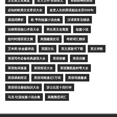
女生英文名寓意
官方文件·双语全文
容易误译的英语
必知的欧美文化常识大全
改变人生的英语励志名言500句
易混词辨析
欧·亨利短篇小说合集
汉译英常见错误
法律英语核心术语大全
男生英文名寓意
短篇小说
纽约时报双语文摘
美国建国史话
考研词汇精讲
艾米莉·狄金森诗选
英国文化
英文原版书下载
英文诗歌
英语写作必备经典谚语大全
英语前缀
英语后缀
英语热词速递
英语笑话大全
英语脑筋急转弯大全
英语讽刺笑话
英语词根速记1万词
英语词源趣谈
英语语法基础知识大全
莎士比亚十四行诗
马克·吐温短篇小说合集
高频雅思词汇