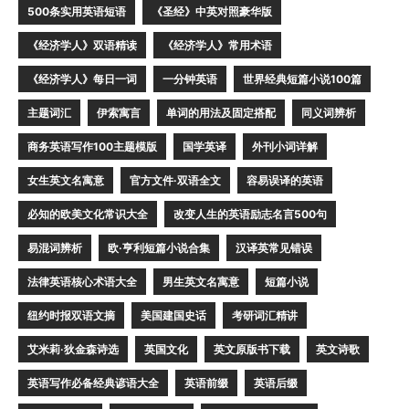
500条实用英语短语
《圣经》中英对照豪华版
《经济学人》双语精读
《经济学人》常用术语
《经济学人》每日一词
一分钟英语
世界经典短篇小说100篇
主题词汇
伊索寓言
单词的用法及固定搭配
同义词辨析
商务英语写作100主题模版
国学英译
外刊小词详解
女生英文名寓意
官方文件·双语全文
容易误译的英语
必知的欧美文化常识大全
改变人生的英语励志名言500句
易混词辨析
欧·亨利短篇小说合集
汉译英常见错误
法律英语核心术语大全
男生英文名寓意
短篇小说
纽约时报双语文摘
美国建国史话
考研词汇精讲
艾米莉·狄金森诗选
英国文化
英文原版书下载
英文诗歌
英语写作必备经典谚语大全
英语前缀
英语后缀