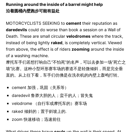
Running around the inside of a barrel might help
沿着圆桶内壁跑步可能有益处
MOTORCYCLISTS SEEKING to
cement
their reputation as
daredevils
could do worse than book a session on a Wall of
Death. These are small circular
velodromes
where the track,
instead of being lightly
raked
, is completely vertical. Viewed
from above, the effect is of riders
zooming
around the inside
of a washing machine.
摩托车手们若想打响自己“不怕死”的名声，可以去参加一场“死亡之
墙”比赛。这种小型环形赛车场的赛道不是轻微倾斜，而是完全垂
直的。从上往下看，车手们仿佛是在洗衣机的内壁上轰鸣打转。
cement 加强，巩固（关系等）
daredevil 鲁莽大胆的人；蛮干的人；冒失鬼
velodrome （自行车或摩托车的）赛车场
raked 倾斜的；置于斜坡上的.
zoom 快速移动；迅速前往
What drives these brave
souls
up the wall is their speed. At