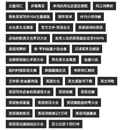
主题词汇
伊索寓言
单词的用法及固定搭配
同义词辨析
商务英语写作100主题模版
国学英译
外刊小词详解
女生英文名寓意
官方文件·双语全文
容易误译的英语
必知的欧美文化常识大全
改变人生的英语励志名言500句
易混词辨析
欧·亨利短篇小说合集
汉译英常见错误
法律英语核心术语大全
男生英文名寓意
短篇小说
纽约时报双语文摘
美国建国史话
考研词汇精讲
艾米莉·狄金森诗选
英国文化
英文原版书下载
英文诗歌
英语写作必备经典谚语大全
英语前缀
英语后缀
英语热词速递
英语笑话大全
英语脑筋急转弯大全
英语讽刺笑话
英语词根速记1万词
英语词源趣谈
英语语法基础知识大全
莎士比亚十四行诗