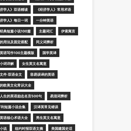
济学人》双语精读
《经济学人》常用术语
济学人》每日一词
一分钟英语
经典短篇小说100篇
主题词汇
伊索寓言
的用法及固定搭配
同义词辨析
英语写作100主题模版
国学英译
小词详解
女生英文名寓意
文件·双语全文
容易误译的英语
的欧美文化常识大全
人生的英语励志名言500句
易混词辨析
亨利短篇小说合集
汉译英常见错误
英语核心术语大全
男生英文名寓意
小说
纽约时报双语文摘
美国建国史话