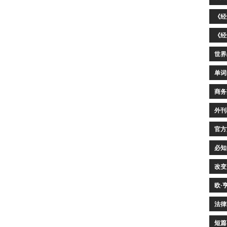
《经
《经
世界
单词
商务
外刊
官方
必知
改变
欧·
法律
短篇