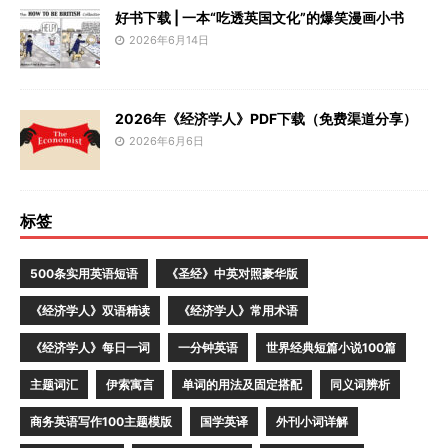
好书下载 | 一本“吃透英国文化”的爆笑漫画小书
2026年6月14日
2026年《经济学人》PDF下载（免费渠道分享）
2026年6月6日
标签
500条实用英语短语
《圣经》中英对照豪华版
《经济学人》双语精读
《经济学人》常用术语
《经济学人》每日一词
一分钟英语
世界经典短篇小说100篇
主题词汇
伊索寓言
单词的用法及固定搭配
同义词辨析
商务英语写作100主题模版
国学英译
外刊小词详解