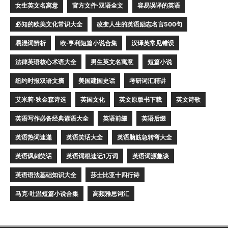
女生英文名寓意
官方文件·双语全文
容易误译的英语
必知的欧美文化常识大全
改变人生的英语励志名言500句
易混词辨析
欧·亨利短篇小说合集
汉译英常见错误
法律英语核心术语大全
男生英文名寓意
短篇小说
纽约时报双语文摘
美国建国史话
考研词汇精讲
艾米莉·狄金森诗选
英国文化
英文原版书下载
英文诗歌
英语写作必备经典谚语大全
英语前缀
英语后缀
英语热词速递
英语笑话大全
英语脑筋急转弯大全
英语讽刺笑话
英语词根速记1万词
英语词源趣谈
英语语法基础知识大全
莎士比亚十四行诗
马克·吐温短篇小说合集
高频雅思词汇