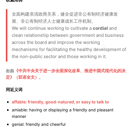
全面构建亲清政商关系，健全促进非公有制经济健康发
展、非公有制经济人士健康成长工作机制。
We will continue working to cultivate a
cordial
and
clean relationship between government and business
across the board and improve the working
mechanisms for facilitating the healthy development of
the non-public sector and those working in it.
出自
《中共中央关于进一步全面深化改革、推进中国式现代化的决
定》（双语全文）
。
同近义词
affable: friendly, good-natured, or easy to talk to
amiable: having or displaying a friendly and pleasant
manner
genial: friendly and cheerful