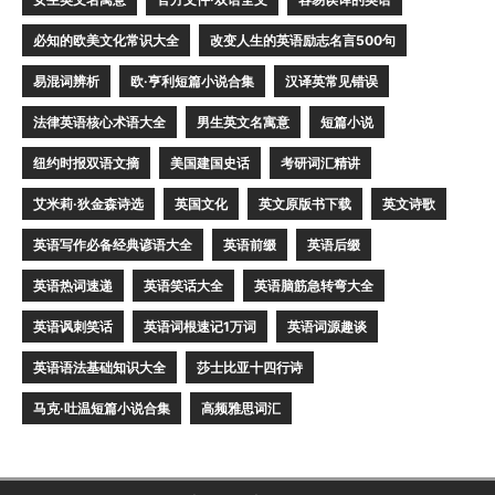
必知的欧美文化常识大全
改变人生的英语励志名言500句
易混词辨析
欧·亨利短篇小说合集
汉译英常见错误
法律英语核心术语大全
男生英文名寓意
短篇小说
纽约时报双语文摘
美国建国史话
考研词汇精讲
艾米莉·狄金森诗选
英国文化
英文原版书下载
英文诗歌
英语写作必备经典谚语大全
英语前缀
英语后缀
英语热词速递
英语笑话大全
英语脑筋急转弯大全
英语讽刺笑话
英语词根速记1万词
英语词源趣谈
英语语法基础知识大全
莎士比亚十四行诗
马克·吐温短篇小说合集
高频雅思词汇