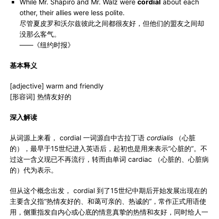
While Mr. Shapiro and Mr. Walz were
cordial
about each
other, their allies were less polite.
尽管夏皮罗和沃尔兹彼此之间都很友好，但他们的盟友之间却
没那么客气。
——《纽约时报》
基本释义
[adjective] warm and friendly
[形容词] 热情友好的
深入解读
从词源上来看， cordial 一词源自中古拉丁语
cordialis
（心脏
的），最早于15世纪进入英语后，起初也是用来表示“心脏的”。不
过这一含义现已不再流行，转而由单词 cardiac （心脏的、心脏病
的）代为表示。
但从这个概念出发， cordial 到了15世纪中期后开始发展出现在的
主要含义指“热情友好的、和蔼可亲的、热诚的”，常作正式用语使
用，侧重指发自内心或心底的情意真挚的热情和友好，同时给人一