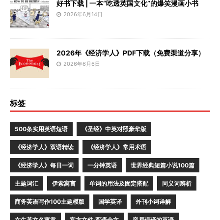
好书下载 | 一本“吃透英国文化”的爆笑漫画小书
2026年6月14日
2026年《经济学人》PDF下载（免费渠道分享）
2026年6月6日
标签
500条实用英语短语
《圣经》中英对照豪华版
《经济学人》双语精读
《经济学人》常用术语
《经济学人》每日一词
一分钟英语
世界经典短篇小说100篇
主题词汇
伊索寓言
单词的用法及固定搭配
同义词辨析
商务英语写作100主题模版
国学英译
外刊小词详解
女生英文名寓意
官方文件·双语全文
容易误译的英语