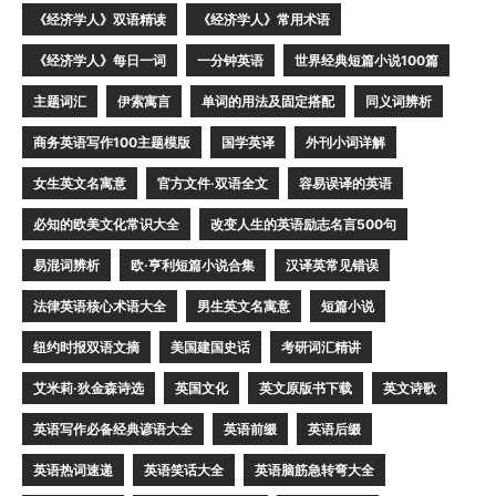
《经济学人》双语精读
《经济学人》常用术语
《经济学人》每日一词
一分钟英语
世界经典短篇小说100篇
主题词汇
伊索寓言
单词的用法及固定搭配
同义词辨析
商务英语写作100主题模版
国学英译
外刊小词详解
女生英文名寓意
官方文件·双语全文
容易误译的英语
必知的欧美文化常识大全
改变人生的英语励志名言500句
易混词辨析
欧·亨利短篇小说合集
汉译英常见错误
法律英语核心术语大全
男生英文名寓意
短篇小说
纽约时报双语文摘
美国建国史话
考研词汇精讲
艾米莉·狄金森诗选
英国文化
英文原版书下载
英文诗歌
英语写作必备经典谚语大全
英语前缀
英语后缀
英语热词速递
英语笑话大全
英语脑筋急转弯大全