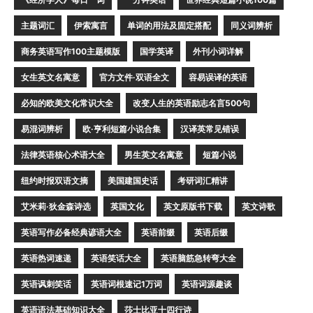
主题词汇
伊索寓言
单词的用法及固定搭配
同义词辨析
商务英语写作100主题模版
国学英译
外刊小词详解
女生英文名寓意
官方文件·双语全文
容易误译的英语
必知的欧美文化常识大全
改变人生的英语励志名言500句
易混词辨析
欧·亨利短篇小说合集
汉译英常见错误
法律英语核心术语大全
男生英文名寓意
短篇小说
纽约时报双语文摘
美国建国史话
考研词汇精讲
艾米莉·狄金森诗选
英国文化
英文原版书下载
英文诗歌
英语写作必备经典谚语大全
英语前缀
英语后缀
英语热词速递
英语笑话大全
英语脑筋急转弯大全
英语讽刺笑话
英语词根速记1万词
英语词源趣谈
英语语法基础知识大全
莎士比亚十四行诗