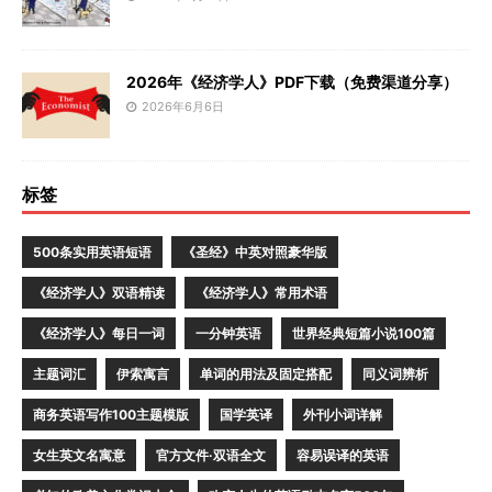
2026年《经济学人》PDF下载（免费渠道分享）
2026年6月6日
标签
500条实用英语短语
《圣经》中英对照豪华版
《经济学人》双语精读
《经济学人》常用术语
《经济学人》每日一词
一分钟英语
世界经典短篇小说100篇
主题词汇
伊索寓言
单词的用法及固定搭配
同义词辨析
商务英语写作100主题模版
国学英译
外刊小词详解
女生英文名寓意
官方文件·双语全文
容易误译的英语