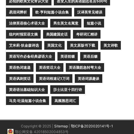
必知的欧美文化常识大全
改变人生的英语励志名言500句
易混词辨析
欧·亨利短篇小说合集
汉译英常见错误
法律英语核心术语大全
男生英文名寓意
短篇小说
纽约时报双语文摘
美国建国史话
考研词汇精讲
艾米莉·狄金森诗选
英国文化
英文原版书下载
英文诗歌
英语写作必备经典谚语大全
英语前缀
英语后缀
英语热词速递
英语笑话大全
英语脑筋急转弯大全
英语讽刺笑话
英语词根速记1万词
英语词源趣谈
英语语法基础知识大全
莎士比亚十四行诗
马克·吐温短篇小说合集
高频雅思词汇
Copyright © 2025 |
Sitemap
|
鄂ICP备2020020141号-1
鄂公网安备 42018502004853号