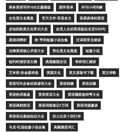
商务英语写作100主题模版
国学英译
外刊小词详解
女生英文名寓意
官方文件·双语全文
容易误译的英语
必知的欧美文化常识大全
改变人生的英语励志名言500句
易混词辨析
欧·亨利短篇小说合集
汉译英常见错误
法律英语核心术语大全
男生英文名寓意
短篇小说
纽约时报双语文摘
美国建国史话
考研词汇精讲
艾米莉·狄金森诗选
英国文化
英文原版书下载
英文诗歌
英语写作必备经典谚语大全
英语前缀
英语后缀
英语热词速递
英语笑话大全
英语脑筋急转弯大全
英语讽刺笑话
英语词根速记1万词
英语词源趣谈
英语语法基础知识大全
莎士比亚十四行诗
马克·吐温短篇小说合集
高频雅思词汇