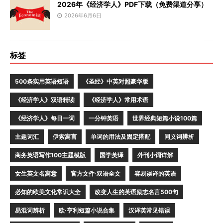
2026年《经济学人》PDF下载（免费渠道分享）
2026年6月6日
标签
500条实用英语短语
《圣经》中英对照豪华版
《经济学人》双语精读
《经济学人》常用术语
《经济学人》每日一词
一分钟英语
世界经典短篇小说100篇
主题词汇
伊索寓言
单词的用法及固定搭配
同义词辨析
商务英语写作100主题模版
国学英译
外刊小词详解
女生英文名寓意
官方文件·双语全文
容易误译的英语
必知的欧美文化常识大全
改变人生的英语励志名言500句
易混词辨析
欧·亨利短篇小说合集
汉译英常见错误