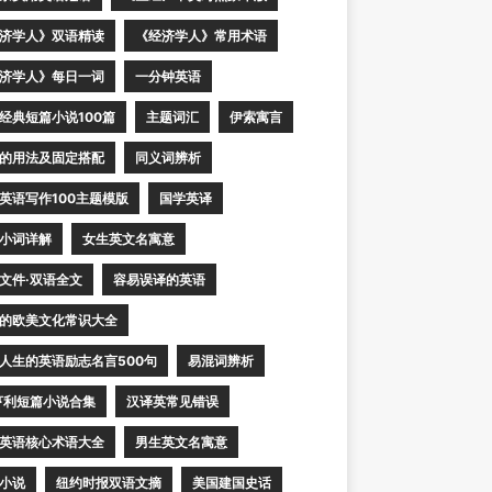
济学人》双语精读
《经济学人》常用术语
济学人》每日一词
一分钟英语
经典短篇小说100篇
主题词汇
伊索寓言
的用法及固定搭配
同义词辨析
英语写作100主题模版
国学英译
小词详解
女生英文名寓意
文件·双语全文
容易误译的英语
的欧美文化常识大全
人生的英语励志名言500句
易混词辨析
亨利短篇小说合集
汉译英常见错误
英语核心术语大全
男生英文名寓意
小说
纽约时报双语文摘
美国建国史话