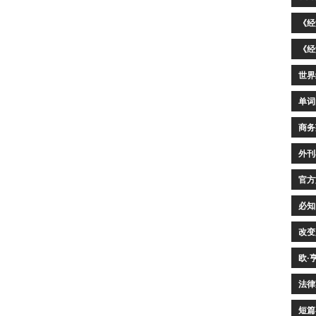
《经
《经
世界
单词
商务
外刊
官方
必知
改变
欧·
法律
短篇