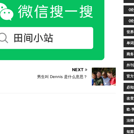
《经
《经
世界
单词
商务
外刊
NEXT
官方
、
男生叫 Dennis 是什么意思？
必知
改变
欧·
法律
短篇