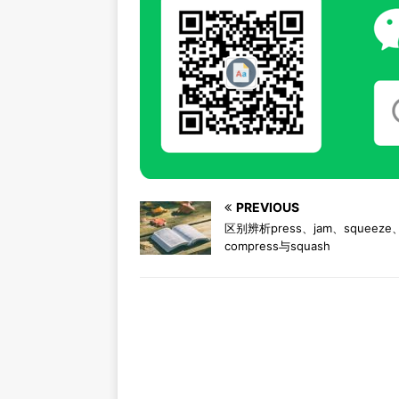
PREVIOUS
区别辨析press、jam、squeeze
compress与squash