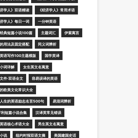
济学人》双语精读
《经济学人》常用术语
济学人》每日一词
一分钟英语
经典短篇小说100篇
主题词汇
伊索寓言
的用法及固定搭配
同义词辨析
英语写作100主题模版
国学英译
小词详解
女生英文名寓意
文件·双语全文
容易误译的英语
的欧美文化常识大全
人生的英语励志名言500句
易混词辨析
亨利短篇小说合集
汉译英常见错误
英语核心术语大全
男生英文名寓意
小说
纽约时报双语文摘
美国建国史话