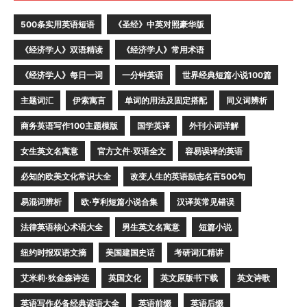
500条实用英语短语
《圣经》中英对照豪华版
《经济学人》双语精读
《经济学人》常用术语
《经济学人》每日一词
一分钟英语
世界经典短篇小说100篇
主题词汇
伊索寓言
单词的用法及固定搭配
同义词辨析
商务英语写作100主题模版
国学英译
外刊小词详解
女生英文名寓意
官方文件·双语全文
容易误译的英语
必知的欧美文化常识大全
改变人生的英语励志名言500句
易混词辨析
欧·亨利短篇小说合集
汉译英常见错误
法律英语核心术语大全
男生英文名寓意
短篇小说
纽约时报双语文摘
美国建国史话
考研词汇精讲
艾米莉·狄金森诗选
英国文化
英文原版书下载
英文诗歌
英语写作必备经典谚语大全
英语前缀
英语后缀