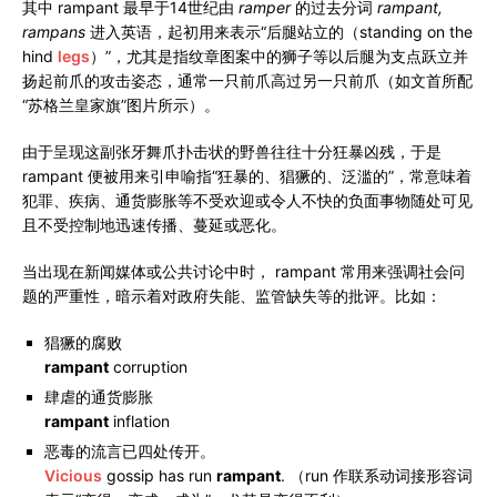
其中 rampant 最早于14世纪由
ramper
的过去分词
rampant,
rampans
进入英语，起初用来表示“后腿站立的（standing on the
hind
legs
）”，尤其是指纹章图案中的狮子等以后腿为支点跃立并
扬起前爪的攻击姿态，通常一只前爪高过另一只前爪（如文首所配
“苏格兰皇家旗”图片所示）。
由于呈现这副张牙舞爪扑击状的野兽往往十分狂暴凶残，于是
rampant 便被用来引申喻指“狂暴的、猖獗的、泛滥的”，常意味着
犯罪、疾病、通货膨胀等不受欢迎或令人不快的负面事物随处可见
且不受控制地迅速传播、蔓延或恶化。
当出现在新闻媒体或公共讨论中时， rampant 常用来强调社会问
题的严重性，暗示着对政府失能、监管缺失等的批评。比如：
猖獗的腐败
rampant
corruption
肆虐的通货膨胀
rampant
inflation
恶毒的流言已四处传开。
Vicious
gossip has run
rampant
. （run 作联系动词接形容词