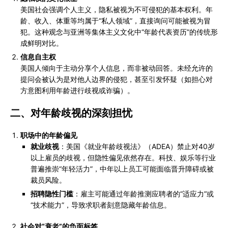
美国社会强调个人主义，隐私被视为不可侵犯的基本权利。年
龄、收入、体重等均属于“私人领域”，直接询问可能被视为冒
犯。这种观念与亚洲等集体主义文化中“年龄代表资历”的传统形
成鲜明对比。
信息自主权
美国人倾向于主动分享个人信息，而非被动回答。未经允许的
提问会被认为是对他人边界的侵犯，甚至引发怀疑（如担心对
方意图利用年龄进行歧视或诈骗）。
二、
对年龄歧视的深刻担忧
职场中的年龄偏见
就业歧视
：美国《就业年龄歧视法》（ADEA）禁止对40岁
以上雇员的歧视，但隐性偏见依然存在。科技、娱乐等行业
普遍推崇“年轻活力”，中年以上员工可能面临晋升障碍或被
裁员风险。
招聘隐性门槛
：雇主可能通过年龄推测应聘者的“适应力”或
“技术能力”，导致求职者刻意隐藏年龄信息。
社会对“衰老”的负面标签