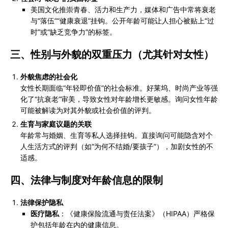
美国文化推崇青春、活力和生产力，媒体和广告中常将衰老
与“落伍”“健康衰退”挂钩。公开年龄可能让人担心被贴上“过
时”或“缺乏竞争力”的标签。
三、
性别与外貌的双重压力（尤其针对女性）
外貌焦虑的社会化
女性长期面临“年轻即价值”的社会标准。好莱坞、时尚产业等强
化了“抗衰老”审美，导致女性对年龄增长更敏感。询问女性年龄
可能被解读为对其外貌或社会价值的评判。
生育与家庭议题的关联
年龄常与婚姻、生育等私人选择挂钩。直接询问可能隐含对个
人生活方式的评判（如“为何不结婚/要孩子”），加剧女性的不
适感。
四、
法律与制度对年龄信息的限制
法律保护隐私
医疗隐私
：《健康保险流通与责任法案》（HIPAA）严格保
护包括年龄在内的健康信息。