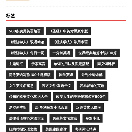
标签
500条实用英语短语
《圣经》中英对照豪华版
《经济学人》双语精读
《经济学人》常用术语
《经济学人》每日一词
一分钟英语
世界经典短篇小说100篇
主题词汇
伊索寓言
单词的用法及固定搭配
同义词辨析
商务英语写作100主题模版
国学英译
外刊小词详解
女生英文名寓意
官方文件·双语全文
容易误译的英语
必知的欧美文化常识大全
改变人生的英语励志名言500句
易混词辨析
欧·亨利短篇小说合集
汉译英常见错误
法律英语核心术语大全
男生英文名寓意
短篇小说
纽约时报双语文摘
美国建国史话
考研词汇精讲