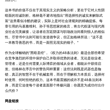
这本书的价值不仅在于其现实主义的策略分析，更在于它对人性阴
暗面的坦诚剖析。格林毫不避讳地指出"用选择性的诚实来解除武
装"这类看似冷酷的建议，实际上是对社会潜规则的精确提炼。每
章引用的马基雅维利、孙子等思想家的格言，将古代权谋与现代商
业社会完美嫁接，让读者在宫廷阴谋与职场政治间看到惊人的相似
性。尽管书中法则可能引发道德争议，但正如格林所说："这不是
一本教导善恶的书，而是一面照见现实的镜子。"
作为全球畅销的“黑暗圣经”，《权力的48条法则》最适合那些希望
在竞争激烈的环境中保护自己并取得优势的读者。无论是创业者、
管理者，还是任何需要人际博弈的领域从业者，都能从中获得启
发。但格林在序言中的警告同样重要：这些法则既是武器也是枷
锁，真正的智慧不在于机械套用，而在于理解权力本质后，选择何
时使用、何时拒绝的权力。这本书最震撼的或许不是48条法则本
身，而是它迫使每个读者直面那个终极问题：你愿意为成功付出什
么代价？
网盘链接