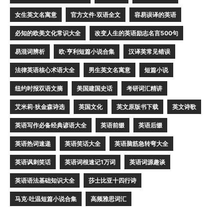
女生英文名寓意
官方文件·双语全文
容易误译的英语
必知的欧美文化常识大全
改变人生的英语励志名言500句
易混词辨析
欧·亨利短篇小说合集
汉译英常见错误
法律英语核心术语大全
男生英文名寓意
短篇小说
纽约时报双语文摘
美国建国史话
考研词汇精讲
艾米莉·狄金森诗选
英国文化
英文原版书下载
英文诗歌
英语写作必备经典谚语大全
英语前缀
英语后缀
英语热词速递
英语笑话大全
英语脑筋急转弯大全
英语讽刺笑话
英语词根速记1万词
英语词源趣谈
英语语法基础知识大全
莎士比亚十四行诗
马克·吐温短篇小说合集
高频雅思词汇