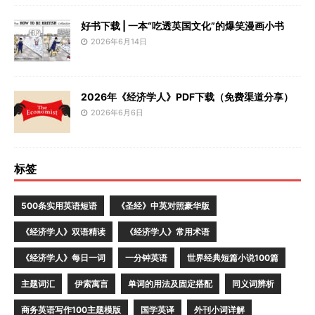
好书下载 | 一本“吃透英国文化”的爆笑漫画小书
2026年6月14日
2026年《经济学人》PDF下载（免费渠道分享）
2026年6月6日
标签
500条实用英语短语
《圣经》中英对照豪华版
《经济学人》双语精读
《经济学人》常用术语
《经济学人》每日一词
一分钟英语
世界经典短篇小说100篇
主题词汇
伊索寓言
单词的用法及固定搭配
同义词辨析
商务英语写作100主题模版
国学英译
外刊小词详解