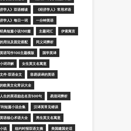
济学人》双语精读
《经济学人》常用术语
济学人》每日一词
一分钟英语
经典短篇小说100篇
主题词汇
伊索寓言
的用法及固定搭配
同义词辨析
英语写作100主题模版
国学英译
小词详解
女生英文名寓意
文件·双语全文
容易误译的英语
的欧美文化常识大全
人生的英语励志名言500句
易混词辨析
亨利短篇小说合集
汉译英常见错误
英语核心术语大全
男生英文名寓意
小说
纽约时报双语文摘
美国建国史话