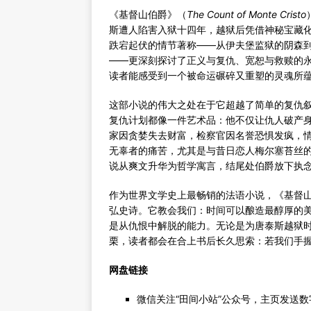
《基督山伯爵》（
The Count of Monte Cristo
斯遭人陷害入狱十四年，越狱后凭借神秘宝藏
跌宕起伏的情节著称——从伊夫堡监狱的阴森
——更深刻探讨了正义与复仇、宽恕与救赎的永
读者能感受到一个被命运碾碎又重塑的灵魂所
这部小说的伟大之处在于它超越了简单的复仇
复仇计划都像一件艺术品：他不仅让仇人破产
家因贪婪失去财富，检察官因名誉恐惧发疯，
无辜者的痛苦，尤其是与昔日恋人梅尔塞苔丝
说从爽文升华为哲学寓言，结尾处伯爵放下执
作为世界文学史上最畅销的法语小说，《基督
弘史诗。它教会我们：时间可以酿造最醇厚的
是从仇恨中解脱的能力。无论是为唐泰斯越狱
栗，读者都会在合上书后长久思索：若我们手
网盘链接
微信关注“田间小站”公众号，主页发送数字