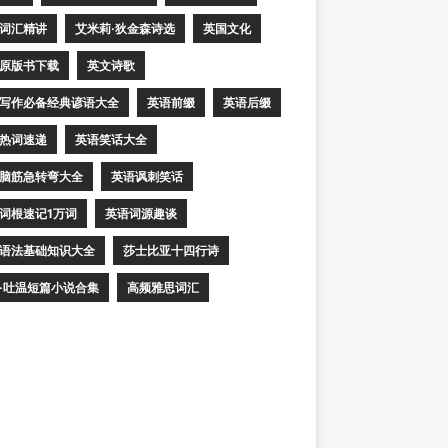
词汇精讲
艾米莉·狄金森诗选
英国文化
原版书下载
英文诗歌
写作必备经典谚语大全
英语前缀
英语后缀
热词速递
英语笑话大全
脑筋急转弯大全
英语讽刺笑话
词根速记1万词
英语词源趣谈
语法基础知识大全
莎士比亚十四行诗
·吐温短篇小说合集
高频雅思词汇