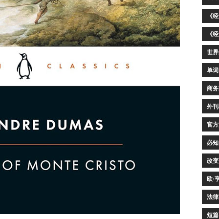
《经
《经
世界
单词
商务
外刊
官方
必知
改变
欧·
法律
短篇