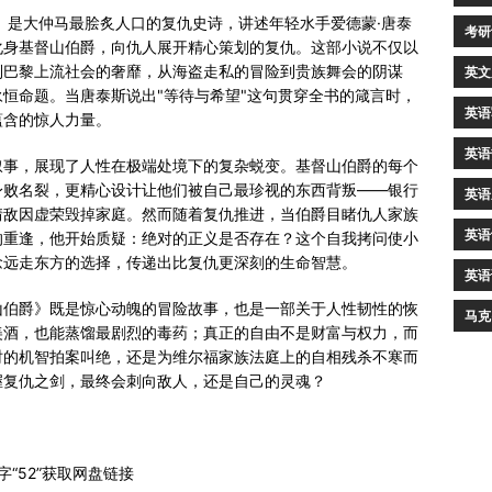
）是大仲马最脍炙人口的复仇史诗，讲述年轻水手爱德蒙·唐泰
考研
化身基督山伯爵，向仇人展开精心策划的复仇。这部小说不仅以
到巴黎上流社会的奢靡，从海盗走私的冒险到贵族舞会的阴谋
英文
恒命题。当唐泰斯说出"等待与希望"这句贯穿全书的箴言时，
英语
蕴含的惊人力量。
英语
叙事，展现了人性在极端处境下的复杂蜕变。基督山伯爵的每个
身败名裂，更精心设计让他们被自己最珍视的东西背叛——银行
英语
情敌因虚荣毁掉家庭。然而随着复仇推进，当伯爵目睹仇人家族
英语
的重逢，他开始质疑：绝对的正义是否存在？这个自我拷问使小
念远走东方的选择，传递出比复仇更深刻的生命智慧。
英语
山伯爵》既是惊心动魄的冒险故事，也是一部关于人性韧性的恢
马克
美酒，也能蒸馏最剧烈的毒药；真正的自由不是财富与权力，而
时的机智拍案叫绝，还是为维尔福家族法庭上的自相残杀不寒而
握复仇之剑，最终会刺向敌人，还是自己的灵魂？
“52”获取网盘链接