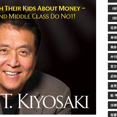
《经
《经
世界
单词
商务
外刊
官方
必知
改变
欧·
法律
短篇