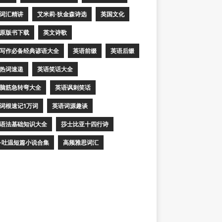
词汇精讲
艾米莉·狄金森诗选
英国文化
原版书下载
英文诗歌
写作必备经典谚语大全
英语前缀
英语后缀
热词速递
英语笑话大全
脑筋急转弯大全
英语讽刺笑话
词根速记1万词
英语词源趣谈
语法基础知识大全
莎士比亚十四行诗
·吐温短篇小说合集
高频雅思词汇