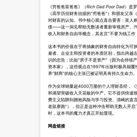
《穷爸爸富爸爸》（
Rich Dad Poor Dad
）是罗
（高学历但财务拮据的"穷爸爸"）和朋友父亲
对财富的认知。书中核心观点直击要害：富人
债——这一洞见帮助无数读者重新审视房产、汽
收入和财务自由等概念，其名言"不要为钱工作
这本书的价值在于将抽象的财务自由转化为可执行
雇者、企业主和投资者的本质区别，指出跨越左侧
识的忠告：比如"房子不是资产"（因为会持续
资本家），这些观点在1997年出版时极具颠
养"财商"的核心主张已被证明具有持久生命力
作为全球销量超4000万册的个人理财圣经，
和渴望突破收入天花板的中产。它不提供快速致
费主义陷阱到拥抱风险与学习投资。清崎的直言
老鼠赛跑"），但正是这种冲击帮助无数人开启了
时，这本书的魔力才真正开始显现。
网盘链接