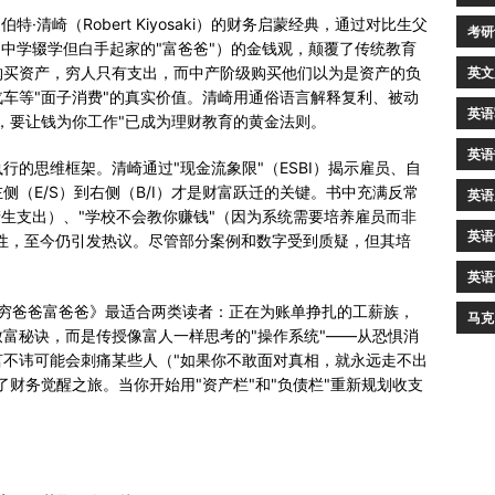
伯特·清崎（Robert Kiyosaki）的财务启蒙经典，通过对比生父
考研
（中学辍学但白手起家的"富爸爸"）的金钱观，颠覆了传统教育
购买资产，穷人只有支出，而中产阶级购买他们以为是资产的负
英文
车等"面子消费"的真实价值。清崎用通俗语言解释复利、被动
英语
，要让钱为你工作"已成为理财教育的黄金法则。
英语
的思维框架。清崎通过"现金流象限"（ESBI）揭示雇员、自
（E/S）到右侧（B/I）才是财富跃迁的关键。书中充满反常
英语
产生支出）、"学校不会教你赚钱"（因为系统需要培养雇员而非
英语
覆性，至今仍引发热议。尽管部分案例和数字受到质疑，但其培
。
英语
《穷爸爸富爸爸》最适合两类读者：正在为账单挣扎的工薪族，
马克
富秘诀，而是传授像富人一样思考的"操作系统"——从恐惧消
不讳可能会刺痛某些人（"如果你不敢面对真相，就永远走不出
财务觉醒之旅。当你开始用"资产栏"和"负债栏"重新规划收支