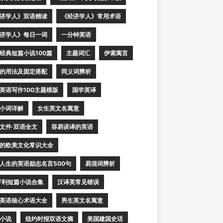
济学人》双语精读
《经济学人》常用术语
济学人》每日一词
一分钟英语
经典短篇小说100篇
主题词汇
伊索寓言
的用法及固定搭配
同义词辨析
英语写作100主题模版
国学英译
小词详解
女生英文名寓意
文件·双语全文
容易误译的英语
的欧美文化常识大全
人生的英语励志名言500句
易混词辨析
亨利短篇小说合集
汉译英常见错误
英语核心术语大全
男生英文名寓意
小说
纽约时报双语文摘
美国建国史话