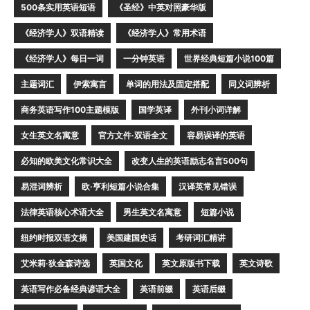
500条实用英语短语
《圣经》中英对照豪华版
《经济学人》双语精读
《经济学人》常用术语
《经济学人》每日一词
一分钟英语
世界经典短篇小说100篇
主题词汇
伊索寓言
单词的用法及固定搭配
同义词辨析
商务英语写作100主题模版
国学英译
外刊小词详解
女生英文名寓意
官方文件·双语全文
容易误译的英语
必知的欧美文化常识大全
改变人生的英语励志名言500句
易混词辨析
欧·亨利短篇小说合集
汉译英常见错误
法律英语核心术语大全
男生英文名寓意
短篇小说
纽约时报双语文摘
美国建国史话
考研词汇精讲
艾米莉·狄金森诗选
英国文化
英文原版书下载
英文诗歌
英语写作必备经典谚语大全
英语前缀
英语后缀