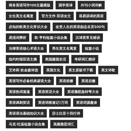
商务英语写作100主题模版
国学英译
外刊小词详解
女生英文名寓意
官方文件·双语全文
容易误译的英语
必知的欧美文化常识大全
改变人生的英语励志名言500句
易混词辨析
欧·亨利短篇小说合集
汉译英常见错误
法律英语核心术语大全
男生英文名寓意
短篇小说
纽约时报双语文摘
美国建国史话
考研词汇精讲
艾米莉·狄金森诗选
英国文化
英文原版书下载
英文诗歌
英语写作必备经典谚语大全
英语前缀
英语后缀
英语热词速递
英语笑话大全
英语脑筋急转弯大全
英语讽刺笑话
英语词根速记1万词
英语词源趣谈
英语语法基础知识大全
莎士比亚十四行诗
马克·吐温短篇小说合集
高频雅思词汇