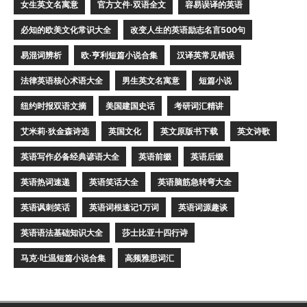
女生英文名寓意
官方文件·双语全文
容易误译的英语
必知的欧美文化常识大全
改变人生的英语励志名言500句
易混词辨析
欧·亨利短篇小说合集
汉译英常见错误
法律英语核心术语大全
男生英文名寓意
短篇小说
纽约时报双语文摘
美国建国史话
考研词汇精讲
艾米莉·狄金森诗选
英国文化
英文原版书下载
英文诗歌
英语写作必备经典谚语大全
英语前缀
英语后缀
英语热词速递
英语笑话大全
英语脑筋急转弯大全
英语讽刺笑话
英语词根速记1万词
英语词源趣谈
英语语法基础知识大全
莎士比亚十四行诗
马克·吐温短篇小说合集
高频雅思词汇