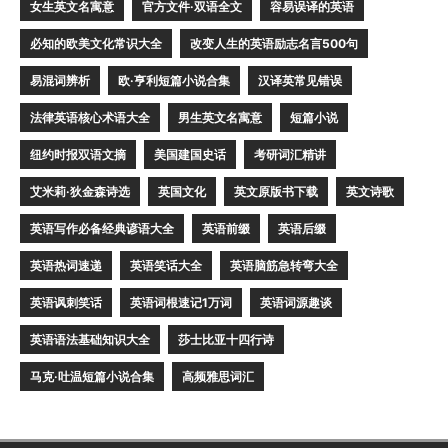
女生英文名寓意
官方文件·双语全文
容易误译的英语
必知的欧美文化常识大全
改变人生的英语励志名言500句
易混词辨析
欧·亨利短篇小说合集
汉译英常见错误
法律英语核心术语大全
男生英文名寓意
短篇小说
纽约时报双语文摘
美国建国史话
考研词汇精讲
艾米莉·狄金森诗选
英国文化
英文原版书下载
英文诗歌
英语写作必备经典谚语大全
英语前缀
英语后缀
英语热词速递
英语笑话大全
英语脑筋急转弯大全
英语讽刺笑话
英语词根速记1万词
英语词源趣谈
英语语法基础知识大全
莎士比亚十四行诗
马克·吐温短篇小说合集
高频雅思词汇