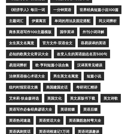
《经济学人》每日一词
一分钟英语
世界经典短篇小说100篇
主题词汇
伊索寓言
单词的用法及固定搭配
同义词辨析
商务英语写作100主题模版
国学英译
外刊小词详解
女生英文名寓意
官方文件·双语全文
容易误译的英语
必知的欧美文化常识大全
改变人生的英语励志名言500句
易混词辨析
欧·亨利短篇小说合集
汉译英常见错误
法律英语核心术语大全
男生英文名寓意
短篇小说
纽约时报双语文摘
美国建国史话
考研词汇精讲
艾米莉·狄金森诗选
英国文化
英文原版书下载
英文诗歌
英语写作必备经典谚语大全
英语前缀
英语后缀
英语热词速递
英语笑话大全
英语脑筋急转弯大全
英语讽刺笑话
英语词根速记1万词
英语词源趣谈