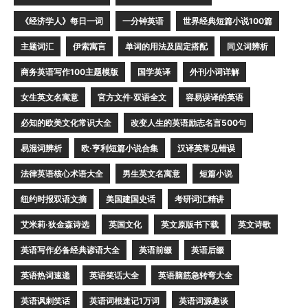
《经济学人》每日一词
一分钟英语
世界经典短篇小说100篇
主题词汇
伊索寓言
单词的用法及固定搭配
同义词辨析
商务英语写作100主题模版
国学英译
外刊小词详解
女生英文名寓意
官方文件·双语全文
容易误译的英语
必知的欧美文化常识大全
改变人生的英语励志名言500句
易混词辨析
欧·亨利短篇小说合集
汉译英常见错误
法律英语核心术语大全
男生英文名寓意
短篇小说
纽约时报双语文摘
美国建国史话
考研词汇精讲
艾米莉·狄金森诗选
英国文化
英文原版书下载
英文诗歌
英语写作必备经典谚语大全
英语前缀
英语后缀
英语热词速递
英语笑话大全
英语脑筋急转弯大全
英语讽刺笑话
英语词根速记1万词
英语词源趣谈