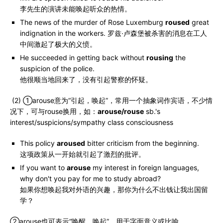
李先生的演讲未能唤起听众的热情。
The news of the murder of Rose Luxemburg
roused
great
indignation in the workers. 罗兹·卢森堡被杀害的消息在工人
中间激起了极大的义愤。
He succeeded in getting back without
rousing
the
suspicion of the police.
他很顺当地回来了，没有引起警察的怀疑。
(2) ①arouse意为“引起，唤起”，常用一个抽象词作宾语，不少情
况下，可与rouse换用，如：
arouse/rouse
sb.'s
interest/suspicions/sympathy class consciousness
This policy
aroused
bitter criticism from the beginning.
这项政策从一开始就引起了激烈的批评。
If you want to
arouse
my interest in foreign languages,
why don't you pay for me to study abroad?
如果你想唤起我对外语的兴趣，那你为什么不出钱让我出国留
学？
②arouse也可表示“唤醒，唤起”，用于字面意义或比喻。