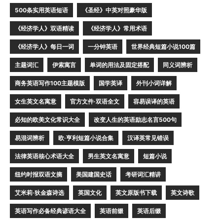
500条实用英语短语
《圣经》中英对照豪华版
《经济学人》双语精读
《经济学人》常用术语
《经济学人》每日一词
一分钟英语
世界经典短篇小说100篇
主题词汇
伊索寓言
单词的用法及固定搭配
同义词辨析
商务英语写作100主题模版
国学英译
外刊小词详解
女生英文名寓意
官方文件·双语全文
容易误译的英语
必知的欧美文化常识大全
改变人生的英语励志名言500句
易混词辨析
欧·亨利短篇小说合集
汉译英常见错误
法律英语核心术语大全
男生英文名寓意
短篇小说
纽约时报双语文摘
美国建国史话
考研词汇精讲
艾米莉·狄金森诗选
英国文化
英文原版书下载
英文诗歌
英语写作必备经典谚语大全
英语前缀
英语后缀