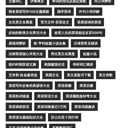
主题词汇
伊索寓言
单词的用法及固定搭配
同义词辨析
商务英语写作100主题模版
国学英译
外刊小词详解
女生英文名寓意
官方文件·双语全文
容易误译的英语
必知的欧美文化常识大全
改变人生的英语励志名言500句
易混词辨析
欧·亨利短篇小说合集
汉译英常见错误
法律英语核心术语大全
男生英文名寓意
短篇小说
纽约时报双语文摘
美国建国史话
考研词汇精讲
艾米莉·狄金森诗选
英国文化
英文原版书下载
英文诗歌
英语写作必备经典谚语大全
英语前缀
英语后缀
英语热词速递
英语笑话大全
英语脑筋急转弯大全
英语讽刺笑话
英语词根速记1万词
英语词源趣谈
英语语法基础知识大全
莎士比亚十四行诗
马克·吐温短篇小说合集
高频雅思词汇