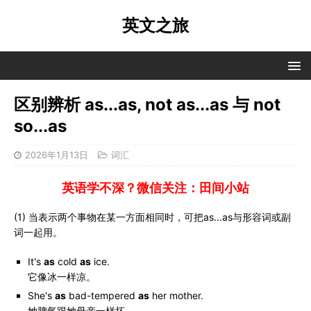
英文之旅
区别辨析 as...as, not as...as 与 not
so...as
2026年1月13日
词汇
英语学不深？微信关注：田间小站
(1) 当表示两个事物在某一方面相同时，可把as...as与形容词或副
词一起用。
It's
as
cold
as
ice.
它像冰一样凉。
She's
as
bad-tempered
as
her mother.
她脾气跟她母亲一样坏。