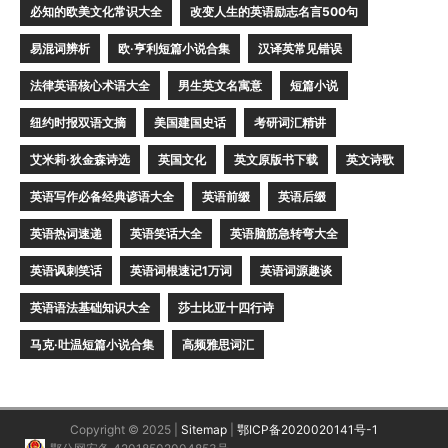
必知的欧美文化常识大全
改变人生的英语励志名言500句
易混词辨析
欧·亨利短篇小说合集
汉译英常见错误
法律英语核心术语大全
男生英文名寓意
短篇小说
纽约时报双语文摘
美国建国史话
考研词汇精讲
艾米莉·狄金森诗选
英国文化
英文原版书下载
英文诗歌
英语写作必备经典谚语大全
英语前缀
英语后缀
英语热词速递
英语笑话大全
英语脑筋急转弯大全
英语讽刺笑话
英语词根速记1万词
英语词源趣谈
英语语法基础知识大全
莎士比亚十四行诗
马克·吐温短篇小说合集
高频雅思词汇
Copyright © 2025 |
Sitemap
|
鄂ICP备2020020141号-1