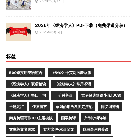
2026年6月14日
2026年《经济学人》PDF下载（免费渠道分享）
2026年6月6日
标签
500条实用英语短语
《圣经》中英对照豪华版
《经济学人》双语精读
《经济学人》常用术语
《经济学人》每日一词
一分钟英语
世界经典短篇小说100篇
主题词汇
伊索寓言
单词的用法及固定搭配
同义词辨析
商务英语写作100主题模版
国学英译
外刊小词详解
女生英文名寓意
官方文件·双语全文
容易误译的英语