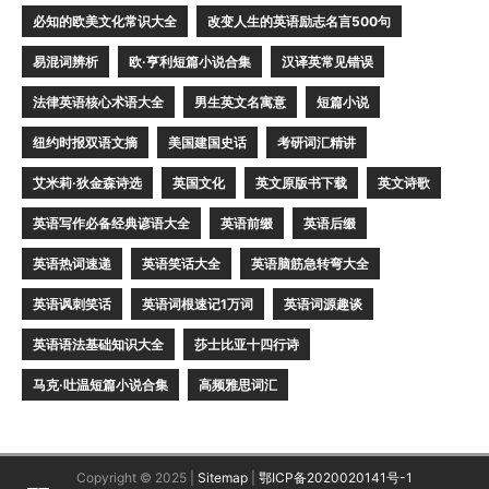
必知的欧美文化常识大全
改变人生的英语励志名言500句
易混词辨析
欧·亨利短篇小说合集
汉译英常见错误
法律英语核心术语大全
男生英文名寓意
短篇小说
纽约时报双语文摘
美国建国史话
考研词汇精讲
艾米莉·狄金森诗选
英国文化
英文原版书下载
英文诗歌
英语写作必备经典谚语大全
英语前缀
英语后缀
英语热词速递
英语笑话大全
英语脑筋急转弯大全
英语讽刺笑话
英语词根速记1万词
英语词源趣谈
英语语法基础知识大全
莎士比亚十四行诗
马克·吐温短篇小说合集
高频雅思词汇
Copyright © 2025 |
Sitemap
|
鄂ICP备2020020141号-1