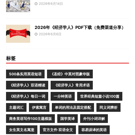
2026年6月14日
2026年《经济学人》PDF下载（免费渠道分享）
2026年6月6日
标签
500条实用英语短语
《圣经》中英对照豪华版
《经济学人》双语精读
《经济学人》常用术语
《经济学人》每日一词
一分钟英语
世界经典短篇小说100篇
主题词汇
伊索寓言
单词的用法及固定搭配
同义词辨析
商务英语写作100主题模版
国学英译
外刊小词详解
女生英文名寓意
官方文件·双语全文
容易误译的英语